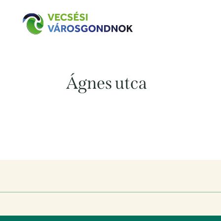
KEZDŐLAP
CÉGB
Ágnes utca
Szerző:
Góra Edina
|
2024. okt. 03.