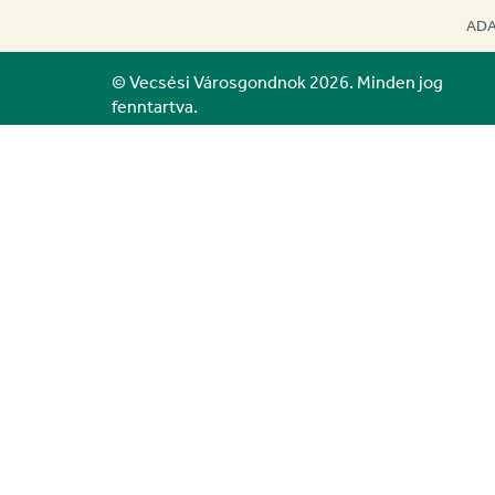
ADA
© Vecsési Városgondnok 2026. Minden jog
fenntartva.