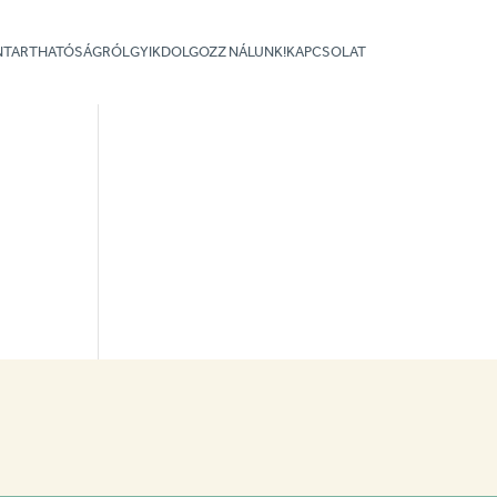
NNTARTHATÓSÁGRÓL
GYIK
DOLGOZZ NÁLUNK!
KAPCSOLAT