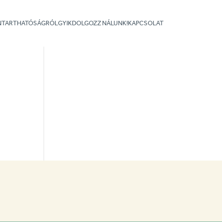
NNTARTHATÓSÁGRÓL
GYIK
DOLGOZZ NÁLUNK!
KAPCSOLAT