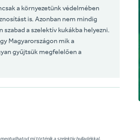
emcsak a környezetünk védelmében
sznosítást is. Azonban nem mindig
 szabad a szelektív kukákba helyezni.
hogy Magyarországon mik a
gyan gyűjtsük megfelelően a
megtudhatod mi történik a szelektív hulladékkal.