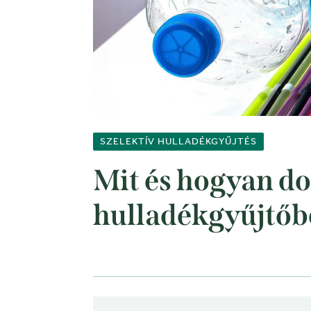
SZELEKTÍV HULLADÉKGYŰJTÉS
Mit és hogyan do
hulladékgyűjtőb