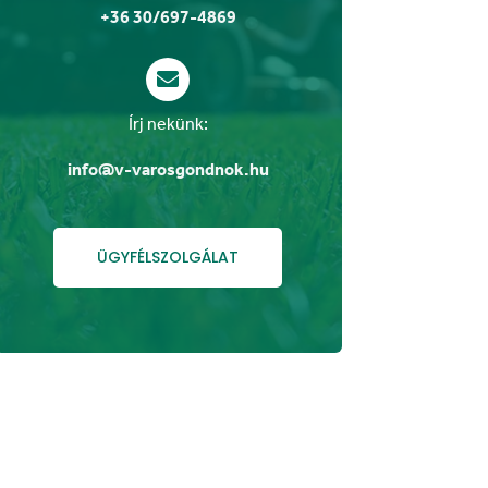
+36 30/697-4869

Írj nekünk:
info@v-varosgondnok.hu
ÜGYFÉLSZOLGÁLAT