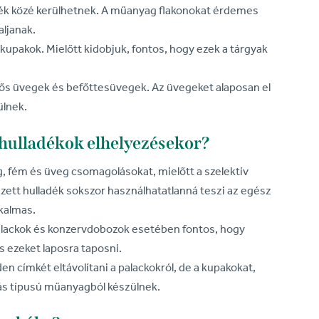
ék közé kerülhetnek. A műanyag flakonokat érdemes
aljanak.
pakok. Mielőtt kidobjuk, fontos, hogy ezek a tárgyak
tős üvegek és befőttesüvegek. Az üvegeket alaposan el
ülnek.
v hulladékok elhelyezésekor?
, fém és üveg csomagolásokat, mielőtt a szelektív
zett hulladék sokszor használhatatlanná teszi az egész
lkalmas.
lackok és konzervdobozok esetében fontos, hogy
s ezeket laposra taposni.
címkét eltávolítani a palackokról, de a kupakokat,
más típusú műanyagból készülnek.