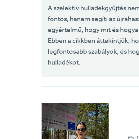
A szelektív hulladékgyűjtés n
fontos, hanem segíti az újraha
egyértelmű, hogy mit és hogyan
Ebben a cikkben áttekintjük, 
legfontosabb szabályok, és ho
hulladékot.
Most 