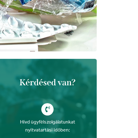
Kérdésed van?

Hívd ügyfélszolgálatunkat
nyitvatartási időben: