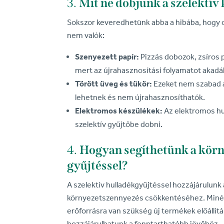
3.
Mit ne dobjunk a szelektív
Sokszor keveredhetünk abba a hibába, hogy o
nem valók:
Szenyezett papír:
Pizzás dobozok, zsíros 
mert az újrahasznosítási folyamatot akadá
Törött üveg és tükör:
Ezeket nem szabad a
lehetnek és nem újrahasznosíthatók.
Elektromos készülékek:
Az elektromos hul
szelektív gyűjtőbe dobni.
4.
Hogyan segíthetünk a körn
gyűjtéssel?
A szelektív hulladékgyűjtéssel hozzájárulun
környezetszennyezés csökkentéséhez. Minél 
erőforrásra van szükség új termékek előállít
hozzájárulhatunk a fenntarthatóbb jövőhöz.