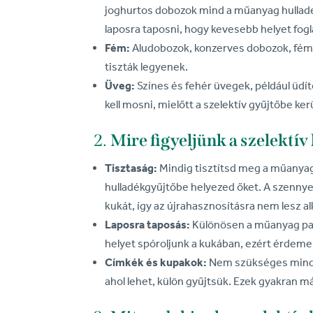
joghurtos dobozok mind a műanyag hullad
laposra taposni, hogy kevesebb helyet fogl
Fém:
Aludobozok, konzerves dobozok, fémku
tiszták legyenek.
Üveg:
Színes és fehér üvegek, például üdí
kell mosni, mielőtt a szelektív gyűjtőbe ker
2.
Mire figyeljünk a szelektí
Tisztaság:
Mindig tisztítsd meg a műanyag
hulladékgyűjtőbe helyezed őket. A szennye
kukát, így az újrahasznosításra nem lesz a
Laposra taposás:
Különösen a műanyag pa
helyet spóroljunk a kukában, ezért érdeme
Címkék és kupakok:
Nem szükséges minden 
ahol lehet, külön gyűjtsük. Ezek gyakran 