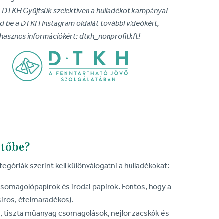
 a DTKH Gyűjtsük szelektíven a hulladékot kampánya!
d be a DTKH Instagram oldalát további videókért,
hasznos információkért: dtkh_nonprofitkft!
jtőbe?
tegóriák szerint kell különválogatni a hulladékokat:
csomagolópapírok és irodai papírok. Fontos, hogy a
síros, ételmaradékos).
 tiszta műanyag csomagolások, nejlonzacskók és