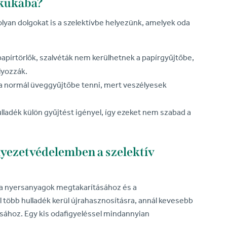
 kukába?
lyan dolgokat is a szelektívbe helyezünk, amelyek oda
papírtörlők, szalvéták nem kerülhetnek a papírgyűjtőbe,
lyozzák.
 normál üveggyűjtőbe tenni, mert veszélyesek
ladék külön gyűjtést igényel, így ezeket nem szabad a
yezetvédelemben a szelektív
k a nyersanyagok megtakarításához és a
több hulladék kerül újrahasznosításra, annál kevesebb
ásához. Egy kis odafigyeléssel mindannyian