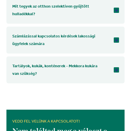
Mit tegyek az otthon szelektíven gyűjtött
hulladékkal?
Számlázással kapcsolatos kérdések lakossági
ügyfelek számára
Tartályok, kukák, konténerek - Mekkora kukára
van szükség?
VEDD FEL VELÜNK A KAPCSOLATOT!