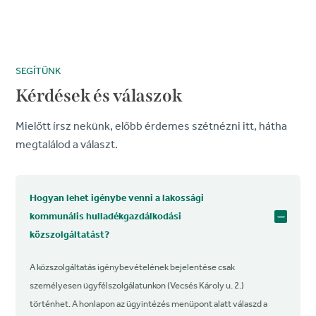
SEGÍTÜNK
Kérdések és válaszok
Mielőtt írsz nekünk, előbb érdemes szétnézni itt, hátha
megtalálod a választ.
Hogyan lehet igénybe venni a lakossági
kommunális hulladékgazdálkodási
közszolgáltatást?
A közszolgáltatás igénybevételének bejelentése csak
személyesen ügyfélszolgálatunkon (Vecsés Károly u. 2.)
történhet. A honlapon az ügyintézés menüpont alatt válaszd a