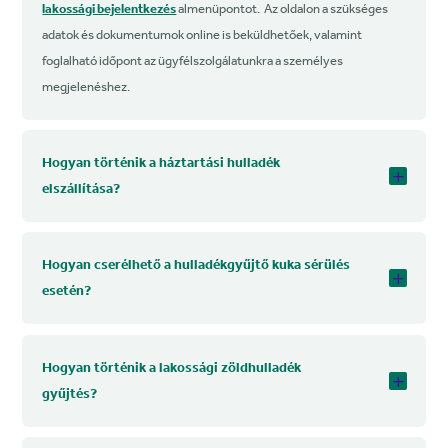
lakossági bejelentkezés
almenüpontot. Az oldalon a szükséges
adatok és dokumentumok online is beküldhetőek, valamint
foglalható időpont az ügyfélszolgálatunkra a személyes
megjelenéshez.
Hogyan történik a háztartási hulladék
elszállítása?
Hogyan cserélhető a hulladékgyűjtő kuka sérülés
esetén?
Hogyan történik a lakossági zöldhulladék
gyűjtés?