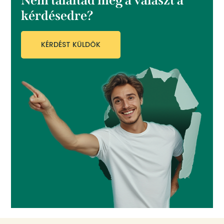
Nem találtad meg a választ a
kérdésedre?
KÉRDÉST KÜLDÖK