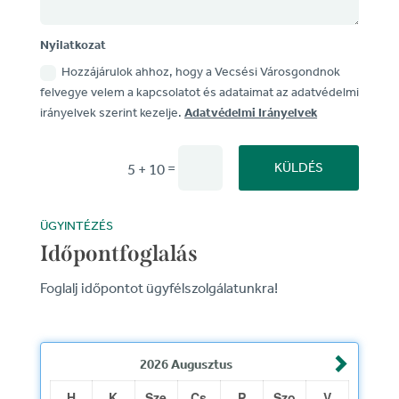
Nyilatkozat
Hozzájárulok ahhoz, hogy a Vecsési Városgondnok
felvegye velem a kapcsolatot és adataimat az adatvédelmi
irányelvek szerint kezelje.
Adatvédelmi Irányelvek
=
KÜLDÉS
5 + 10
ÜGYINTÉZÉS
Időpontfoglalás
Foglalj időpontot ügyfélszolgálatunkra!
2026
Augusztus
H
K
Sze
Cs
P
Szo
V