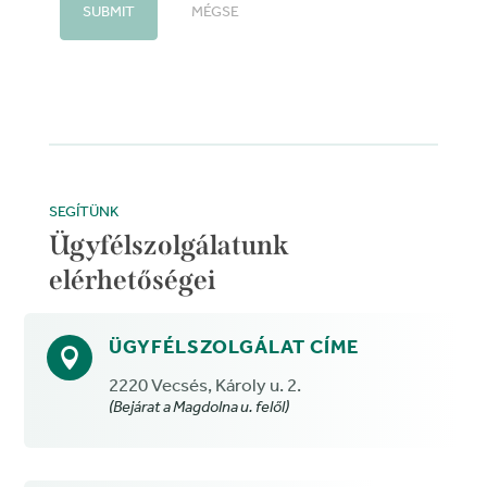
SUBMIT
MÉGSE
SEGÍTÜNK
Ügyfélszolgálatunk
elérhetőségei
ÜGYFÉLSZOLGÁLAT CÍME

2220 Vecsés, Károly u. 2.
(Bejárat a Magdolna u. felől)