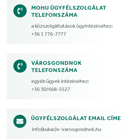
MOHU ÜGYFÉLSZOLGÁLAT

TELEFONSZÁMA
a közszolgáltatások ügyintézéséhez:
+36 1 776-7777
VÁROSGONDNOK

TELEFONSZÁMA
egyéb ügyek intézéséhez:
+36 30/668-5527
ÜGYFÉLSZOLGÁLAT EMAIL CÍME

info{kukac}v-varosgondnok.hu