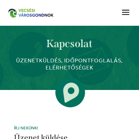
a
Kapcsolat
ÜZENETKÜLDÉS, IDŐPONTFOGLALÁS,
ELÉRHETŐSÉGEK

ÍRJ NEKÜNK!
Üzenet küldése