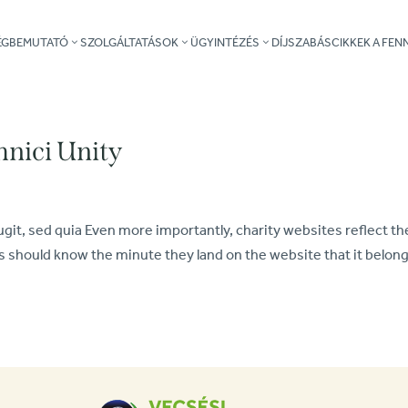
ÉGBEMUTATÓ
SZOLGÁLTATÁSOK
ÜGYINTÉZÉS
DÍJSZABÁS
CIKKEK A FE
nici Unity
it, sed quia Even more importantly, charity websites reflect th
 should know the minute they land on the website that it belong