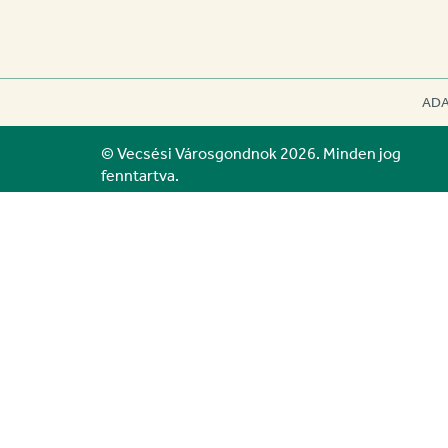
ADA
© Vecsési Városgondnok 2026. Minden jog
fenntartva.