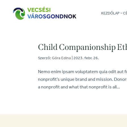
KEZDŐLAP
C
Child Companionship Eth
Szerző:
Góra Edina
|
2023. febr. 26.
Nemo enim ipsam voluptatem quia odit aut fug
nonprofit’s unique brand and mission. Donors
a nonprofit and what that nonprofit is all...