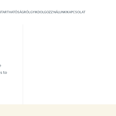
NNTARTHATÓSÁGRÓL
GYIK
DOLGOZZ NÁLUNK!
KAPCSOLAT
e
s to