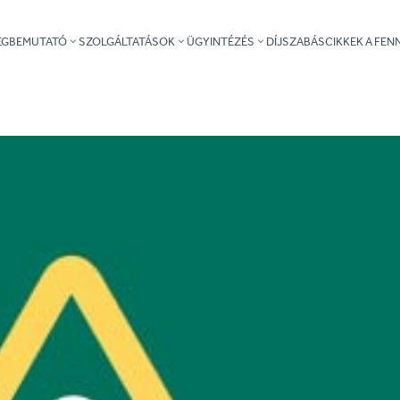
ÉGBEMUTATÓ
SZOLGÁLTATÁSOK
ÜGYINTÉZÉS
DÍJSZABÁS
CIKKEK A FE