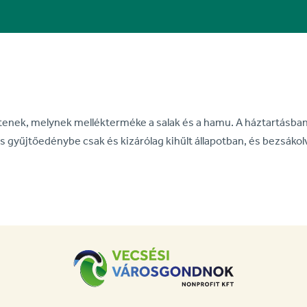
tenek, melynek mellékterméke a salak és a hamu. A háztartásba
gyűjtőedénybe csak és kizárólag kihűlt állapotban, és bezsákol