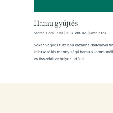
Hamu gyűjtés
Szerző:
Góra Edina
|
2024. okt. 02.
|
Rövid hírek
Sokan vegyes tüzelésű kazánnal/kályhával fű
keletkező kis mennyiségű hamu a kommunális 
és összekötve helyezhető el!...