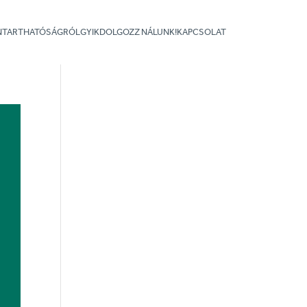
NNTARTHATÓSÁGRÓL
GYIK
DOLGOZZ NÁLUNK!
KAPCSOLAT