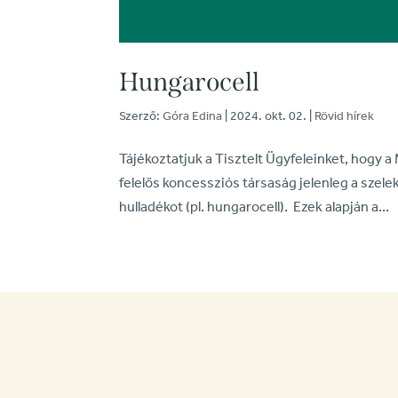
Hungarocell
Szerző:
Góra Edina
|
2024. okt. 02.
|
Rövid hírek
Tájékoztatjuk a Tisztelt Ügyfeleinket, hogy
felelős koncessziós társaság jelenleg a szele
hulladékot (pl. hungarocell). Ezek alapján a...