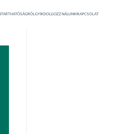
NNTARTHATÓSÁGRÓL
GYIK
DOLGOZZ NÁLUNK!
KAPCSOLAT