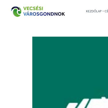
KEZDŐLAP
C