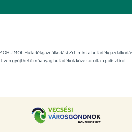
 a MOHU MOL Hulladékgazdálkodási Zrt. mint a hulladékgazdálkodá
ktíven gyűjthető műanyag hulladékok közé sorolta a polisztirol