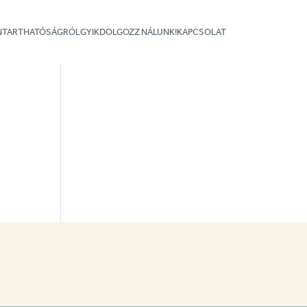
NNTARTHATÓSÁGRÓL
GYIK
DOLGOZZ NÁLUNK!
KAPCSOLAT