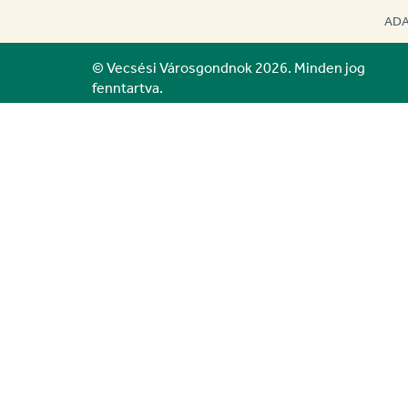
ADA
© Vecsési Városgondnok 2026. Minden jog
fenntartva.