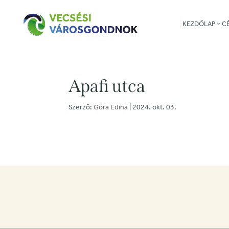
KEZDŐLAP
C
Apafi utca
Szerző:
Góra Edina
|
2024. okt. 03.