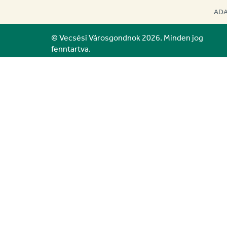
ADA
© Vecsési Városgondnok 2026. Minden jog
fenntartva.