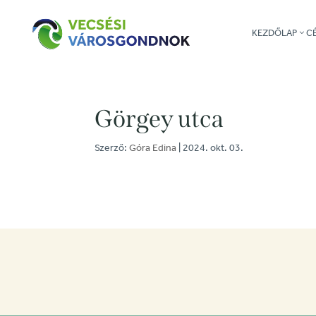
KEZDŐLAP
C
Görgey utca
Szerző:
Góra Edina
|
2024. okt. 03.