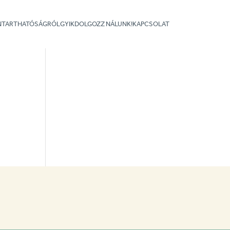
NNTARTHATÓSÁGRÓL
GYIK
DOLGOZZ NÁLUNK!
KAPCSOLAT