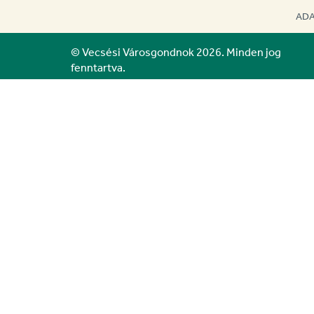
ADA
© Vecsési Városgondnok 2026. Minden jog
fenntartva.