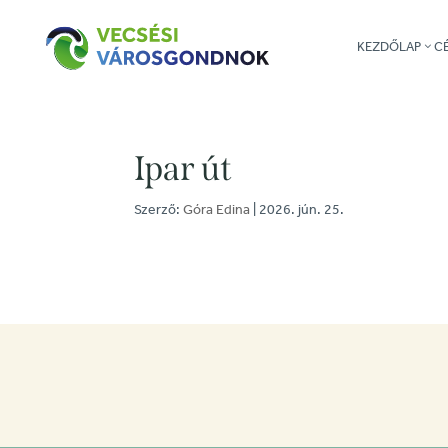
KEZDŐLAP
C
Ipar út
Szerző:
Góra Edina
|
2026. jún. 25.