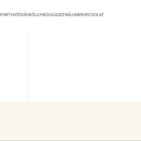
NNTARTHATÓSÁGRÓL
GYIK
DOLGOZZ NÁLUNK!
KAPCSOLAT