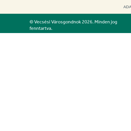
ADA
© Vecsési Városgondnok 2026. Minden jog
fenntartva.