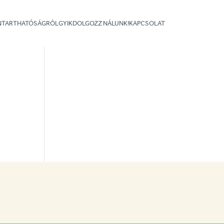
NNTARTHATÓSÁGRÓL
GYIK
DOLGOZZ NÁLUNK!
KAPCSOLAT