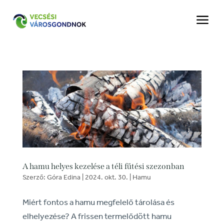
a
A hamu helyes kezelése a téli fűtési szezonban
Szerző:
Góra Edina
|
2024. okt. 30.
|
Hamu
Miért fontos a hamu megfelelő tárolása és
elhelyezése? A frissen termelődött hamu